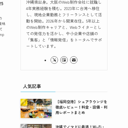
沖縄県出身。大阪のWeb制作会社に就職し
25
4年実務経験を積む。2023年に台湾へ移住
し、現地企業勤務とフリーランスとして活
の
動を開始。2026年から関東在住。5年以上
興味
のWeb制作キャリアと、Webライターとし
て
ての発信力を活かし、中小企業や店舗の
mp
「集客」と「情報発信」をトータルでサポ
、
ートしています。
人気記事
【福岡空港】シェアラウンジを
徹底レビュー！料金・設備・利
用レポートまとめ
沖縄でノマドに最適！Wi-Fi・