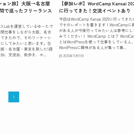
ション旅】大阪→名古屋
【参加レポ】WordCamp Kansai 20
週間で巡ったフリーランス
に行ってきた！交流イベントあり
今回はWordCamp Kansai 2025に行ってきた
でそのレポートを書きます！WordCampに
ンスLabを運営しているゆーたで
がある人が今後行ってみたい人は参考にし
週間仕事をしながら大阪、名古
みてください！ WordCamp とは？ WordCa
ってきたので、そのワーケーシ
とはWordPressを使って仕事をしている人
事にしてみたいと思います。仕
WordPressに興味がある人が集って最...
阪・名古屋・東京を旅した1週
加、交流会、街歩き、ホ...
2025年11月11日
1