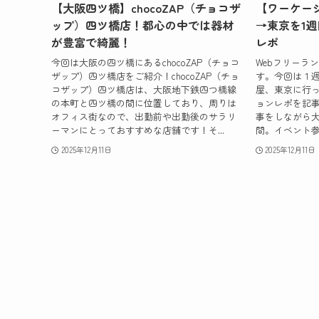
【大阪四ツ橋】chocoZAP（チョコザ
【ワーケー
ップ）四ツ橋店！都心の中では器材
→東京を1
が豊富で綺麗！
レポ
今回は大阪の四ツ橋にあるchocoZAP（チョコ
Webフリーラ
ザップ）四ツ橋店をご紹介！chocoZAP（チョ
す。今回は１
コザップ）四ツ橋店は、大阪地下鉄四つ橋線
屋、東京に行
の本町と四ツ橋の間に位置しており、周りは
ョンレポを記
オフィス街なので、出勤前や出勤後のサラリ
事をしながら大
ーマンにとっておすすめな店舗です！そ...
間。イベント参
2025年12月11日
2025年12月11日