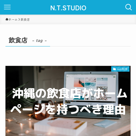
N.T.STUDIO
ホーム
飲食店
飲食店
– tag –
web制作