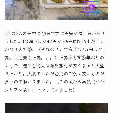
5月のGWの途中に2,3日で急に円安が進む日があり
ました。1台湾ドルが4.4円から5円に跳ね上がりし
かなり大打撃。（それのせいで家賃も2万円ほど上
昇。生活費も上昇。。。）上昇率も30数年ぶりの
ようで、逆に台湾人は海外旅行が安くなると大盛
り上がり。大変でしたが台湾のご飯は安いものが
多いので助かりました。（この頃から素食（ベジ
タリアン食）にハマっていました）