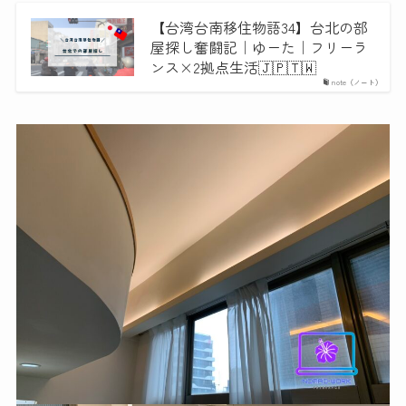
【台湾台南移住物語34】台北の部
屋探し奮闘記｜ゆーた｜フリーラ
ンス×2拠点生活🇯🇵🇹🇼
note（ノート）