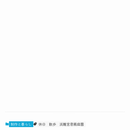
制作と暮らし
休日
散歩
浜離宮恩賜庭園