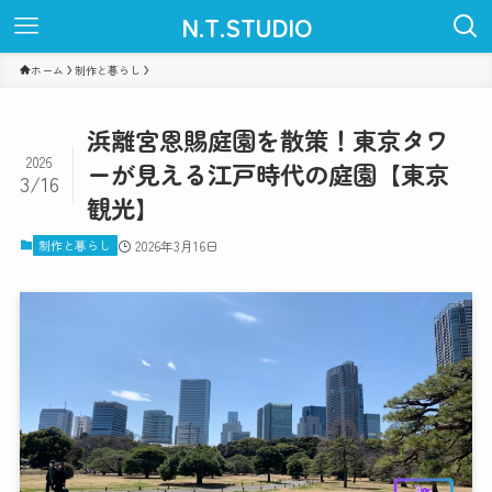
N.T.STUDIO
ホーム
制作と暮らし
浜離宮恩賜庭園を散策！東京タワ
2026
ーが見える江戸時代の庭園【東京
3/16
観光】
制作と暮らし
2026年3月16日